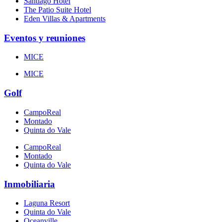
Santiago Hotel
The Patio Suite Hotel
Eden Villas & Apartments
Eventos y reuniones
MICE
MICE
Golf
CampoReal
Montado
Quinta do Vale
CampoReal
Montado
Quinta do Vale
Inmobiliaria
Laguna Resort
Quinta do Vale
Oceanville