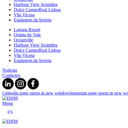
Harbour View Sesimbra
Dolce CampoReal Lisboa
Vila Viçosa
Estalagem da Serreta
Laguna Resort
Quinta do Vale
Oceanville
Harbour View Sesimbra
Dolce CampoReal Lisboa
Vila Viçosa
Estalagem da Serreta
Noticias
Contactos
Linkedin page opens in new window
Instagram page opens in new w
Menu
ES