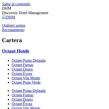
Saltar al contenido
DHM
Discovery Hotel Management
Quiénes somos
Recrutamiento
Cartera
Octant Hotels
Octant Ponta Delgada
Octant Furnas
Octant Douro
Octant Évora
Octant Vila Monte
Octant Praia Verde
Octant Ponta Delgada
Octant Furnas
Octant Douro
Octant Évora
Octant Vila Monte