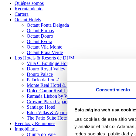
Quiénes somos
Recrutamiento
Cartera
Octant Hotels
Octant Ponta Delgada
Octant Furnas
Octant Douro
Octant Évora
Octant Vila Monte
Octant Praia Verde
Los Hotels & Resorts de DHM
Villa C Boutique Hotel
Douro Royal Valley
Douro Palace
Palácio da Lousã
Monte Real Hotel & SPA
Consentimiento
Dolce CampoReal Lisboa
Ramada Lisbon by Wyndham
Crowne Plaza Caparica Lisbon (IHG)
Santiago Hotel
Esta página web usa cookie
Eden Villas & Apartments
The Patio Suite Hotel
Las cookies de este sitio we
Eventos y Reuniones
y analizar el tráfico. Ademá
Inmobiliaria
redes sociales, publicidad y
Quinta do Vale