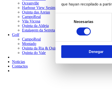
Oceanville
que hayan recopilado a parti
Harbour View Sesimbra
Quinta das Areias
Selección
CampoReal
Vila Viçosa
Necesarias
de
Quinta da Aldeia
consentimiento
Estalagem da Serreta
Golf
CampoReal
Montado
Quinta da Ria & Quinta de Cima
Denegar
Quinta do Vale
Noticias
Contactos