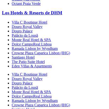
Octant Praia Verde
Los Hotels & Resorts de DHM
Villa C Boutique Hotel
Douro Royal Valley
Douro Palace
Palácio da Lousã
Monte Real Hotel & SPA
Dolce CampoReal Lisboa
Ramada Lisbon by Wyndham
Crowne Plaza Caparica Lisbon (IHG)
Santiago Hotel
The Patio Suite Hotel
Eden Villas & Apartments
Villa C Boutique Hotel
Douro Royal Valley
Douro Palace
Palácio da Lousã
Monte Real Hotel & SPA
Dolce CampoReal Lisboa
Ramada Lisbon by Wyndham
Crowne Plaza Caparica Lisbon (IHG)