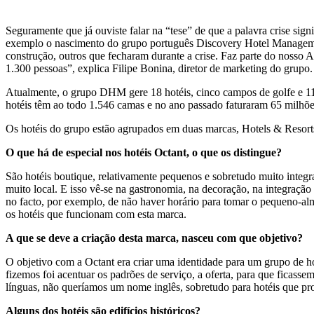
Seguramente que já ouviste falar na “tese” de que a palavra crise sig
exemplo o nascimento do grupo português Discovery Hotel Management
construção, outros que fecharam durante a crise. Faz parte do nosso 
1.300 pessoas”, explica Filipe Bonina, diretor de marketing do grupo.
Atualmente, o grupo DHM gere 18 hotéis, cinco campos de golfe e 11 
hotéis têm ao todo 1.546 camas e no ano passado faturaram 65 milhõe
Os hotéis do grupo estão agrupados em duas marcas, Hotels & Resorts
O que há de especial nos hotéis Octant, o que os distingue?
São hotéis boutique, relativamente pequenos e sobretudo muito integ
muito local. E isso vê-se na gastronomia, na decoração, na integraç
no facto, por exemplo, de não haver horário para tomar o pequeno-almo
os hotéis que funcionam com esta marca.
A que se deve a criação desta marca, nasceu com que objetivo?
O objetivo com a Octant era criar uma identidade para um grupo de h
fizemos foi acentuar os padrões de serviço, a oferta, para que fica
línguas, não queríamos um nome inglês, sobretudo para hotéis que pr
Alguns dos hotéis são edifícios históricos?