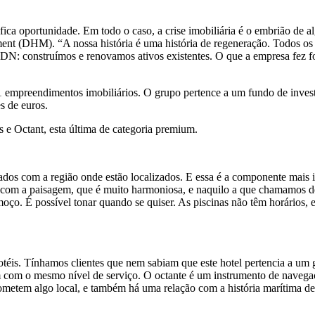
nifica oportunidade. Em todo o caso, a crise imobiliária é o embrião de 
 (DHM). “A nossa história é uma história de regeneração. Todos os h
ADN: construímos e renovamos ativos existentes. O que a empresa fez fo
empreendimentos imobiliários. O grupo pertence a um fundo de investi
s de euros.
 e Octant, esta última de categoria premium.
rados com a região onde estão localizados. E essa é a componente mais
ão com a paisagem, que é muito harmoniosa, e naquilo a que chamamos d
ço. É possível tonar quando se quiser. As piscinas não têm horários, est
otéis. Tínhamos clientes que nem sabiam que este hotel pertencia a um
ssem com o mesmo nível de serviço. O octante é um instrumento de nave
ometem algo local, e também há uma relação com a história marítima de