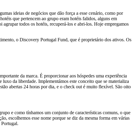
algumas ideias de negócios que dão força a esse cenário, como por
otéis que pertencem ao grupo eram hotéis falidos, alguns em
i agrupar todos os hotéis, recuperá-los e abri-los. Hoje empregamos
mento, o Discovery Portugal Fund, que é proprietário dos ativos. Os
 importante da marca. É proporcionar aos hóspedes uma experiência
e luxo da liberdade. Implementámos este conceito que se materializa
ão abertas 24 horas por dia, e o check out é muito flexível. São oito
 grupo e como tínhamos um conjunto de características comuns, o que
gação, escolhemos esse nome porque se diz da mesma forma em várias
 Portugal.