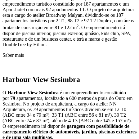
empreendimento turístico constituído por 187 apartamentos e um
Apart-hotel com mais 92 apartamentos T1. O projeto de arquitetura
está a cargo do atelier Broadway Malyan, dividindo-se​ os 187
apartamentos turísticos por 2 T1, 88 T2 e 97 T2 Duplex, com áreas
2
brutas de construção entre 81 e 122 m
.​ O empreendimento irá
dispor de piscina interior, piscina exterior, ginásio, kids club, SPA,
restaurante e de um business center, e terá a marca e gestão
DoubleTree by Hilton.
Saber mais
Harbour View Sesimbra
O
Harbour View Sesimbra
é um empreendimento constituído
por
79
apartamentos, localizado a 600 metros da praia do Ouro em
Sesimbra. No projeto de arquitetura, a cargo do atelier NN
Arquitetura, os 79 apartamentos turísticos dividem-se em 12 T0
(ABC entre 34 e 79 m²), 33 T1 (ABC entre 56 e 81 m²), 30 T2
(ABC entre 74 e 87 m²), além de 4 T3 (ABC entre 145 e 157 m²).
O empreendimento irá dispor de
garagem com possibilidade de
carregamento elétrico de automóveis, jardim, piscinas exteriores
e de uma sala multiusos
.