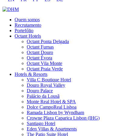
Quem somos
Recrutamento
Portefólio
Octant Hotels
Octant Ponta Delgada
Octant Furnas
Octant Douro
Octant Évora
Octant Vila Monte
Octant Praia Verde
Hotels & Resorts
Villa C Boutique Hotel
Douro Royal Valley
Douro Palace
Palácio da Lousã
Monte Real Hotel & SPA
Dolce CampoReal Lisboa
Ramada Lisbon by Wyndham
Crowne Plaza Caparica Lisbon (IHG)
Santiago Hotel
Eden Villas & Apartments
The Patio Suite Hotel