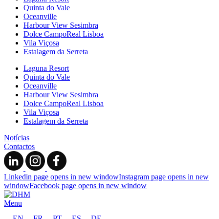
Quinta do Vale
Oceanville
Harbour View Sesimbra
Dolce CampoReal Lisboa
Vila Viçosa
Estalagem da Serreta
Laguna Resort
Quinta do Vale
Oceanville
Harbour View Sesimbra
Dolce CampoReal Lisboa
Vila Viçosa
Estalagem da Serreta
Notícias
Contactos
Linkedin page opens in new window
Instagram page opens in new
window
Facebook page opens in new window
Menu
EN
FR
PT
ES
DE