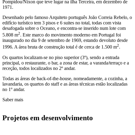
Pompidou/Nixon que teve lugar na ilha Terceira, em dezembro de
1971.​
Desenhado pelo famoso Arquiteto português João Correia Rebelo, o
edifício turístico tem 3 pisos e 6 suites no total, todas com vista
desafogada sobre o Oceano, e encontra-se inserido num lote com
2
5.808 m
. Este marco do movimento moderno em Portugal foi
inaugurado no dia 9 de setembro de 1969, estando devoluto desde
2
1996. A área bruta de construção total é de cerca de 1.500 m
.​
Os quartos localizam-se no piso superior (3º), sendo a entrada
principal, o restaurante, o bar, a zona de estar, a varanda/terraço e a
receção, todos localizados no 2º andar.
Todas as áreas de back-of-the-house, nomeadamente, a cozinha, a
lavandaria, os quartos do staff e as áreas técnicas estão localizadas
no 1º andar.​
Saber mais
Pro
j
etos em desenvolvimento