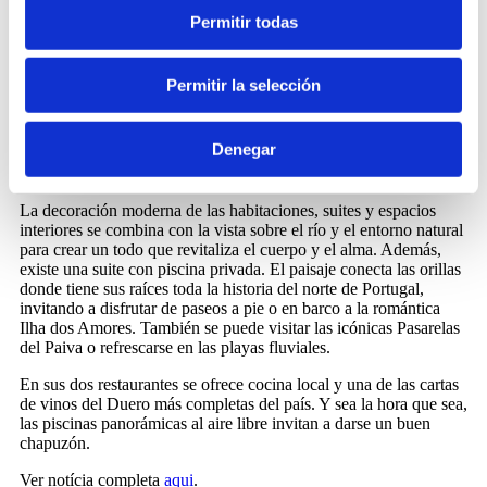
Permitir todas
Octant Douro, serenidad a orillas del Duero
Permitir la selección
El hotel Octant Douro, junto a las orillas del Duero, es una obra
de arte arquitectónica construida en las laderas de Castelo de
Denegar
Paiva. Allí, la pureza de la gente y el ancho río se unen,
dominando un lugar donde la historia discurre con serenidad.
La decoración moderna de las habitaciones, suites y espacios
interiores se combina con la vista sobre el río y el entorno natural
para crear un todo que revitaliza el cuerpo y el alma. Además,
existe una suite con piscina privada. El paisaje conecta las orillas
donde tiene sus raíces toda la historia del norte de Portugal,
invitando a disfrutar de paseos a pie o en barco a la romántica
Ilha dos Amores. También se puede visitar las icónicas Pasarelas
del Paiva o refrescarse en las playas fluviales.
En sus dos restaurantes se ofrece cocina local y una de las cartas
de vinos del Duero más completas del país. Y sea la hora que sea,
las piscinas panorámicas al aire libre invitan a darse un buen
chapuzón.
Ver notícia completa
aqui
.