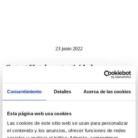
23 junio 2022
Octant Hotels, autenticidad y
naturaleza en Portugal
Consentimiento
Detalles
Acerca de las cookies
Cada establecimiento de Octant Hotels en Portugal está
vinculado con el lugar, su cultura, la gastronomía y las gentes,
buscando los placeres sencillos. Lugares auténticos, únicos y con
Esta página web usa cookies
sentido de pertenencia. Por eso ningún hotel es igual a otro. Estos
son dos ejemplos:
Las cookies de este sitio web se usan para personalizar
el contenido y los anuncios, ofrecer funciones de redes
Octant Vila Monte, el lujo de la calma en el
sociales y analizar el tráfico. Además, compartimos