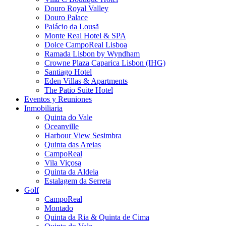
Douro Royal Valley
Douro Palace
Palácio da Lousã
Monte Real Hotel & SPA
Dolce CampoReal Lisboa
Ramada Lisbon by Wyndham
Crowne Plaza Caparica Lisbon (IHG)
Santiago Hotel
Eden Villas & Apartments
The Patio Suite Hotel
Eventos y Reuniones
Inmobiliaria
Quinta do Vale
Oceanville
Harbour View Sesimbra
Quinta das Areias
CampoReal
Vila Viçosa
Quinta da Aldeia
Estalagem da Serreta
Golf
CampoReal
Montado
Quinta da Ria & Quinta de Cima