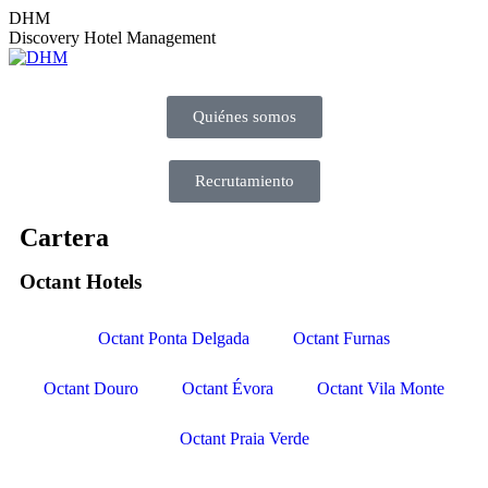
DHM
Discovery Hotel Management
Quiénes somos
Recrutamiento
Cartera
Octant Hotels
Octant Ponta Delgada
Octant Furnas
Octant Douro
Octant Évora
Octant Vila Monte
Octant Praia Verde