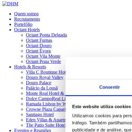
Quem somos
Recrutamento
Portefólio
Octant Hotels
Octant Ponta Delgada
Octant Furnas
Octant Douro
Octant Évora
Octant Vila Monte
Octant Praia Verde
Hotels & Resorts
Villa C Boutique Hotel
Douro Royal Valley
Douro Palace
Consentir
Palácio da Lousã
Monte Real Hotel & SPA
Dolce CampoReal Lisboa
Ramada Lisbon by Wyndham
Este website utiliza cookies
Crowne Plaza Caparica Lisbon (IHG)
Santiago Hotel
Utilizamos cookies para pers
Eden Villas & Apartments
tráfego. Também partilhamos 
The Patio Suite Hotel
publicidade e de análise, q
Eventos e Reuniões