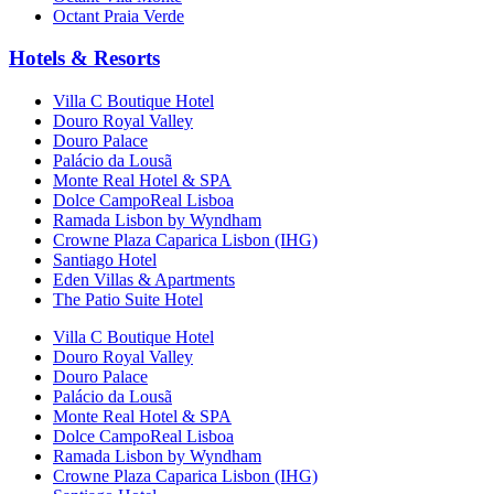
Octant Praia Verde
Hotels & Resorts
Villa C Boutique Hotel
Douro Royal Valley
Douro Palace
Palácio da Lousã
Monte Real Hotel & SPA
Dolce CampoReal Lisboa
Ramada Lisbon by Wyndham
Crowne Plaza Caparica Lisbon (IHG)
Santiago Hotel
Eden Villas & Apartments
The Patio Suite Hotel
Villa C Boutique Hotel
Douro Royal Valley
Douro Palace
Palácio da Lousã
Monte Real Hotel & SPA
Dolce CampoReal Lisboa
Ramada Lisbon by Wyndham
Crowne Plaza Caparica Lisbon (IHG)