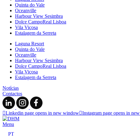
Quinta do Vale
Oceanville
Harbour View Sesimbra
Dolce CampoReal Lisboa
Vila Viçosa
Estalagem da Serreta
Laguna Resort
Quinta do Vale
Oceanville
Harbour View Sesimbra
Dolce CampoReal Lisboa
Vila Viçosa
Estalagem da Serreta
Notícias
Contactos
Linkedin page opens in new window
Instagram page opens in ne
Menu
PT