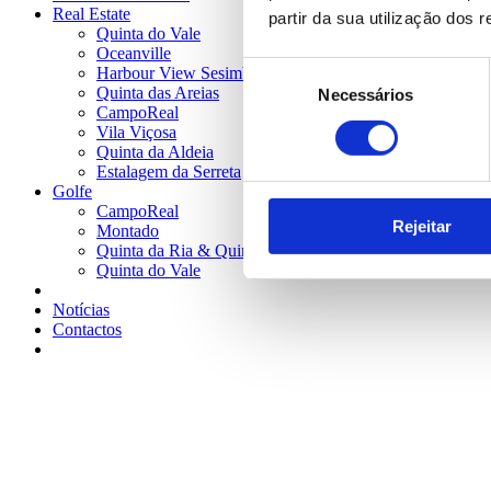
Real Estate
partir da sua utilização dos 
Quinta do Vale
Oceanville
Seleção
Harbour View Sesimbra
Quinta das Areias
Necessários
de
CampoReal
consentimento
Vila Viçosa
Quinta da Aldeia
Estalagem da Serreta
Golfe
CampoReal
Rejeitar
Montado
Quinta da Ria & Quinta de Cima
Quinta do Vale
Notícias
Contactos