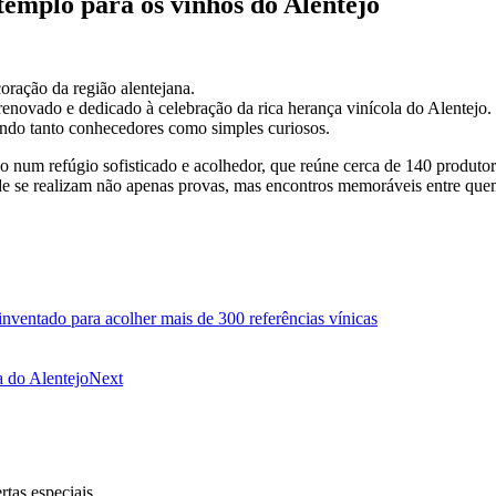
emplo para os vinhos do Alentejo
oração da região alentejana.
novado e dedicado à celebração da rica herança vinícola do Alentejo. 
endo tanto conhecedores como simples curiosos.
num refúgio sofisticado e acolhedor, que reúne cerca de 140 produtores
nde se realizam não apenas provas, mas encontros memoráveis entre qu
inventado para acolher mais de 300 referências vínicas
a do Alentejo
Next
rtas especiais.