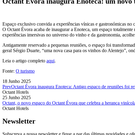
Octant Évora inaugura Enoteca: um novo t
Espaço exclusivo convida a experiências vínicas e gastronómicas no c
O Octant Évora acaba de inaugurar a Enoteca, um espaço totalmente re
experiências imersivas no universo do vinho e da gastronomia, acolh
Antigamente reservado a pequenas reuniões, o espaço foi transformado 
geral Sérgio Duarte, “uma nova casa para os vinhos do Alentejo”, o
Leia o artigo completo
aqui
.
Fonte:
O turismo
18 Junho 2025
Prev
Octant Évora inaugura Enoteca: Antigo espaço de reuniões foi re
Octant Hotels
25 Junho 2025
Octant, o novo espaço do Octant Évora que celebra a herança vinícol
Octant Hotels
Newsletter
Subscreva a nossa newsletter e fique a par das últimas novidades e ofe