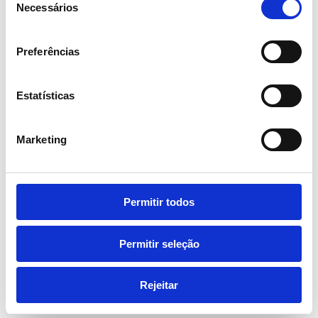
Necessários
de
consentimento
Preferências
27 Agosto 2025
Assista a um concerto de Bárbara Tinoco na
varanda de um hotel (com jantar, estadia e mais
Estatísticas
regalias)
Hotels & Resorts
Marketing
29 Agosto 2025
Luxo à beira-mar, turismo rural, e noites no museu:
Permitir todos
14 novos hotéis a descobrir
Octant Hotels
Permitir seleção
Rejeitar