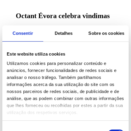
Octant Évora celebra vindimas
Consentir
Detalhes
Sobre os cookies
O roteiro de vindimas desvenda duas faces do
Alentejo: a tradição diurna na Casa Relvas e a magia
da vindima noturna na Herdade da Mainova.
Este website utiliza cookies
O programa na Casa Relvas decorre de 25 de agosto
Utilizamos cookies para personalizar conteúdo e
a 20 de setembro, com a experiência na Herdade da
anúncios, fornecer funcionalidades de redes sociais e
Mainova agendada para 13 de setembro.
analisar o nosso tráfego. Também partilhamos
Com a chegada da época das vindimas, o Octant
informações acerca da sua utilização do site com os
Évora, único hotel da região com uma Enoteca
nossos parceiros de redes sociais, de publicidade e de
recentemente inaugurada, homenageia uma das mais
profundas tradições alentejanas, em parceria com dois
análise, que as podem combinar com outras informações
produtores locais, a Casa Relvas e a Herdade da
que lhes forneceu ou recolhidas por estes a partir da sua
Mainova
utilização dos respetivos serviços.
Leia o artigo completo
aqui
Seleção
Fonte:
Alivetaste