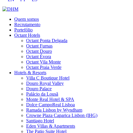
Quem somos
Recrutamento
Portefólio
Octant Hotels
Octant Ponta Delgada
Octant Furnas
Octant Douro
Octant Évora
Octant Vila Monte
Octant Praia Verde
Hotels & Resorts
Villa C Boutique Hotel
Douro Royal Valley
Douro Palace
Palácio da Lousã
Monte Real Hotel & SPA
Dolce CampoReal Lisboa
Ramada Lisbon by Wyndham
Crowne Plaza Caparica Lisbon (IHG)
Santiago Hotel
Eden Villas & Apartments
The Patio Suite Hotel