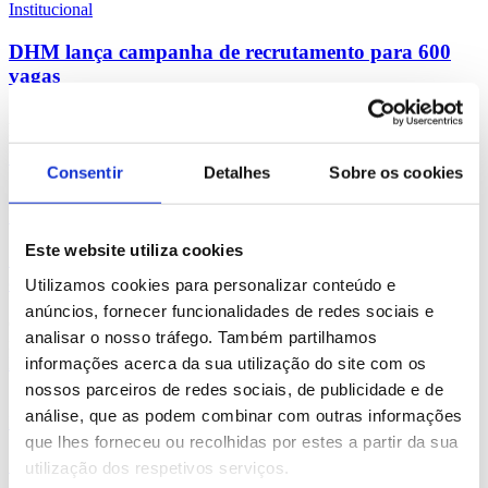
Institucional
DHM lança campanha de recrutamento para 600
vagas
A Discovery Hotel Management (DHM), grupo hoteleiro de
referência em Portugal, com 17 hotéis e cinco campos de golfe em...
Ler notícia
Consentir
Detalhes
Sobre os cookies
10 Março 2023
Institucional
Este website utiliza cookies
Grupo hoteleiro DHM recruta no estádio da Luz e
do Dragão. Tem 400 vagas
Utilizamos cookies para personalizar conteúdo e
anúncios, fornecer funcionalidades de redes sociais e
O primeiro evento de recrutamento está marcado para 16 de março,
analisar o nosso tráfego. Também partilhamos
no Estádio do Sport Lisboa e Benfica, e o...
informações acerca da sua utilização do site com os
Ler notícia
nossos parceiros de redes sociais, de publicidade e de
10 Março 2023
análise, que as podem combinar com outras informações
Institucional
que lhes forneceu ou recolhidas por estes a partir da sua
Grupo hoteleiro DHM recruta no estádio da Luz e
utilização dos respetivos serviços.