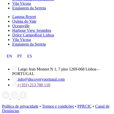
Vila Viçosa
Estalagem da Serreta
Laguna Resort
Quinta do Vale
Oceanville
Harbour View Sesimbra
Dolce CampoReal Lisboa
Vila Viçosa
Estalagem da Serreta
EN
PT
ES
Largo Jean Monnet N 1, 7 piso 1269-068 Lisboa –
PORTUGAL
info@discoveryportugal.com
(+351) 213 700 110
Política de privacidade
•
Termos e condições
•
PPRCIC
•
Canal de
Denúncias