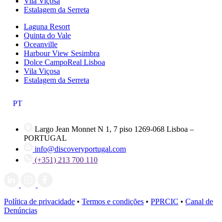
Vila Viçosa
Estalagem da Serreta
Laguna Resort
Quinta do Vale
Oceanville
Harbour View Sesimbra
Dolce CampoReal Lisboa
Vila Viçosa
Estalagem da Serreta
PT
Largo Jean Monnet N 1, 7 piso 1269-068 Lisboa –
PORTUGAL
info@discoveryportugal.com
(+351) 213 700 110
Política de privacidade
•
Termos e condições
•
PPRCIC
•
Canal de
Denúncias