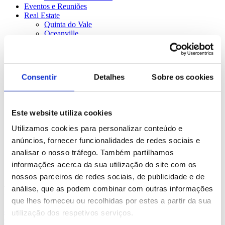
Eventos e Reuniões
Real Estate
Quinta do Vale
Oceanville
Harbour View Sesimbra
Quinta das Areias
CampoReal
Vila Viçosa
Consentir
Detalhes
Sobre os cookies
Quinta da Aldeia
Estalagem da Serreta
Golfe
CampoReal
Este website utiliza cookies
Montado
Quinta da Ria & Quinta de Cima
Utilizamos cookies para personalizar conteúdo e
Quinta do Vale
anúncios, fornecer funcionalidades de redes sociais e
Notícias
analisar o nosso tráfego. Também partilhamos
Contactos
informações acerca da sua utilização do site com os
nossos parceiros de redes sociais, de publicidade e de
Procurement DHM
análise, que as podem combinar com outras informações
que lhes forneceu ou recolhidas por estes a partir da sua
código de conduta de fornecedores
utilização dos respetivos serviços.
CONDIÇÕES GERAIS DE COMPRA