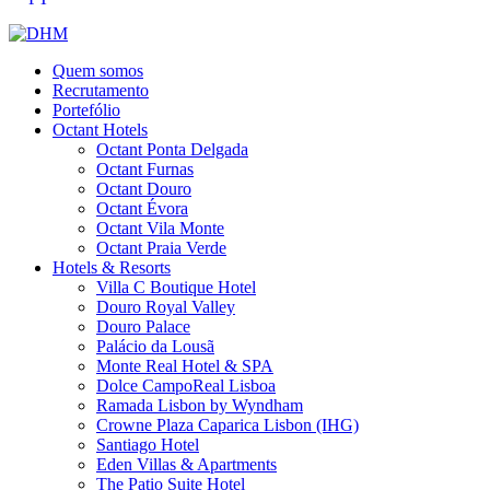
Quem somos
Recrutamento
Portefólio
Octant Hotels
Octant Ponta Delgada
Octant Furnas
Octant Douro
Octant Évora
Octant Vila Monte
Octant Praia Verde
Hotels & Resorts
Villa C Boutique Hotel
Douro Royal Valley
Douro Palace
Palácio da Lousã
Monte Real Hotel & SPA
Dolce CampoReal Lisboa
Ramada Lisbon by Wyndham
Crowne Plaza Caparica Lisbon (IHG)
Santiago Hotel
Eden Villas & Apartments
The Patio Suite Hotel