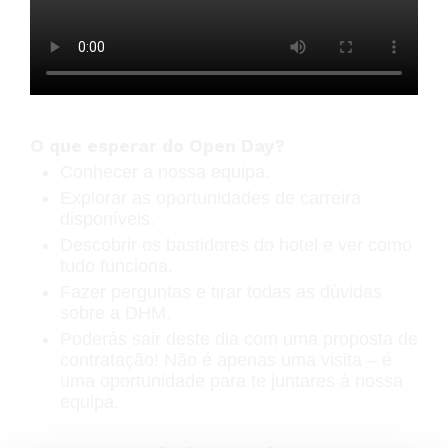
O que esperar do Open Day?
Conhecer a nossa equipa.
Explorar as oportunidades de carreira
disponíveis.
Descobrir os bastidores do hotel e ver como
tudo funciona.
Fazer perguntas e tirar todas as dúvidas
sobre a DHM.
Poderás sair deste dia com uma proposta de
contratação! Não é apenas uma visita – é
uma oportunidade para te juntares à nossa
equipa.