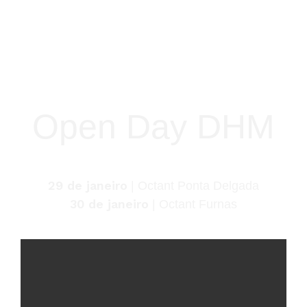
Open Day DHM
29 de janeiro
| Octant Ponta Delgada
30 de janeiro
| Octant Furnas