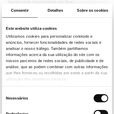
Surpresas Exclusivas no Dia:
Massagem Xpress para os 10 primeiros
Consentir
Detalhes
Sobre os cookies
candidatos!
Cocktail de boas-vindas: Para todos os
participantes.
Este website utiliza cookies
Utilizamos cookies para personalizar conteúdo e
Junta-te ao nosso Open Day, mais do que uma
anúncios, fornecer funcionalidades de redes sociais e
visita, queremos que vivas uma experiência
analisar o nosso tráfego. Também partilhamos
autêntica.
informações acerca da sua utilização do site com os
nossos parceiros de redes sociais, de publicidade e de
análise, que as podem combinar com outras informações
Quero participar
que lhes forneceu ou recolhidas por estes a partir da sua
utilização dos respetivos serviços.
Nota: Todos são bem-vindos!
Aparece e vive esta experiência única.
Seleção
Necessários
de
NOME
consentimento
Preferências